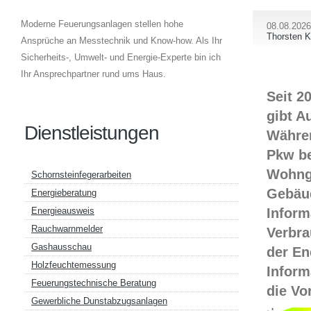
Moderne Feuerungsanlagen stellen hohe
08.08.2026
Thorsten K
Ansprüche an Messtechnik und Know-how. Als Ihr
Sicherheits-, Umwelt- und Energie-Experte bin ich
Ihr Ansprechpartner rund ums Haus.
Seit 2
gibt A
Dienstleistungen
Währen
Pkw be
Wohng
Schornsteinfegerarbeiten
Gebäud
Energieberatung
Inform
Energieausweis
Rauchwarnmelder
Verbra
Gashausschau
der En
Holzfeuchtemessung
Inform
Feuerungstechnische Beratung
die Vo
Gewerbliche Dunstabzugsanlagen