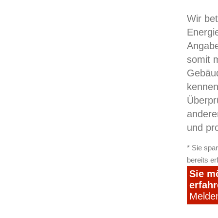
Wir be
Energi
Angabe
somit m
Gebäud
kennen
Überpr
andere
und pr
* Sie spa
bereits e
Sie m
erfah
Melden